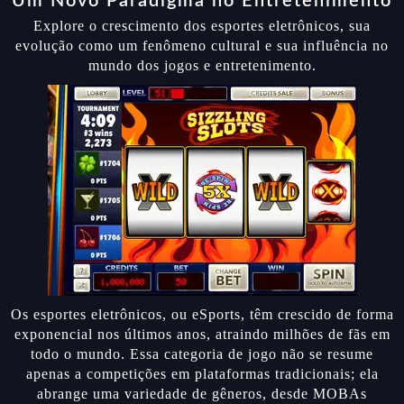
Um Novo Paradigma no Entretenimento
Explore o crescimento dos esportes eletrônicos, sua
evolução como um fenômeno cultural e sua influência no
mundo dos jogos e entretenimento.
Os esportes eletrônicos, ou eSports, têm crescido de forma
exponencial nos últimos anos, atraindo milhões de fãs em
todo o mundo. Essa categoria de jogo não se resume
apenas a competições em plataformas tradicionais; ela
abrange uma variedade de gêneros, desde MOBAs