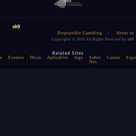
Responsible Gambling
About us
Copyrights © 2026 All Rights Reserved by
ok9
Related Sites
e
Eventos
Dicas
Aplicativo
Jogo
Sobre
Casino
Espo
Nós