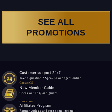
SEE ALL
PROMOTIONS
Customer support 24/7
have a question ? Speak to our agent online
Contact CS
New Member Guide
Check out FAQ and guides
Check now
Affiliates Program
Partner with us and earn some income!