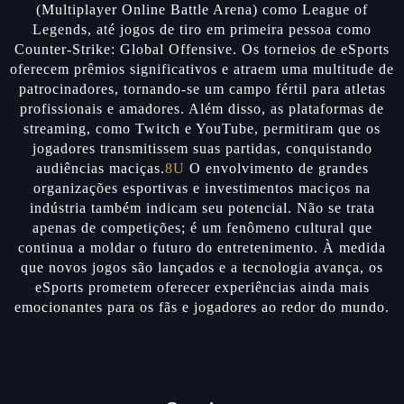
(Multiplayer Online Battle Arena) como League of
Legends, até jogos de tiro em primeira pessoa como
Counter-Strike: Global Offensive. Os torneios de eSports
oferecem prêmios significativos e atraem uma multitude de
patrocinadores, tornando-se um campo fértil para atletas
profissionais e amadores. Além disso, as plataformas de
streaming, como Twitch e YouTube, permitiram que os
jogadores transmitissem suas partidas, conquistando
audiências maciças.
8U
O envolvimento de grandes
organizações esportivas e investimentos maciços na
indústria também indicam seu potencial. Não se trata
apenas de competições; é um fenômeno cultural que
continua a moldar o futuro do entretenimento. À medida
que novos jogos são lançados e a tecnologia avança, os
eSports prometem oferecer experiências ainda mais
emocionantes para os fãs e jogadores ao redor do mundo.