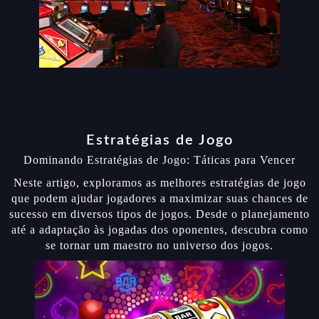
Estratégias de Jogo
Dominando Estratégias de Jogo: Táticas para Vencer
Neste artigo, exploramos as melhores estratégias de jogo
que podem ajudar jogadores a maximizar suas chances de
sucesso em diversos tipos de jogos. Desde o planejamento
até a adaptação às jogadas dos oponentes, descubra como
se tornar um maestro no universo dos jogos.