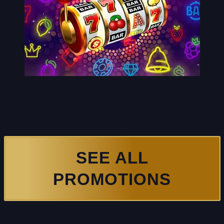
SEE ALL
PROMOTIONS