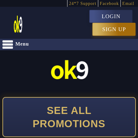
24*7 Support
Facebook
Email
LOGIN
SIGN UP
Menu
SEE ALL
PROMOTIONS