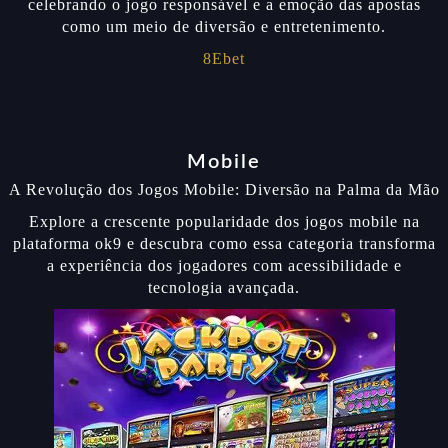
celebrando o jogo responsável e a emoção das apostas
como um meio de diversão e entretenimento.
8Ebet
Mobile
A Revolução dos Jogos Mobile: Diversão na Palma da Mão
Explore a crescente popularidade dos jogos mobile na
plataforma ok9 e descubra como essa categoria transforma
a experiência dos jogadores com acessibilidade e
tecnologia avançada.