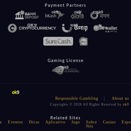
Payment Partners
Gaming License
Responsible Gambling
About us
Copyrights © 2026 All Rights Reserved by
ok9
Related Sites
e
Eventos
Dicas
Aplicativo
Jogo
Sobre
Casino
Espo
Nós