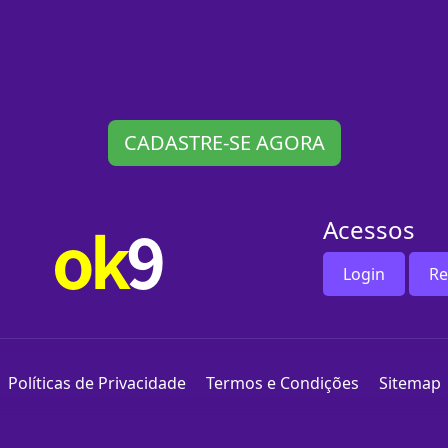
CADASTRE-SE AGORA
Acessos
Login
Re
Políticas de Privacidade
Termos e Condições
Sitemap