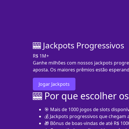
🎰 Jackpots Progressivos
R$ 1M+
Ganhe milhões com nossos jackpots progre
aposta. Os maiores prêmios estão esperand
Jogar Jackpots
🎰 Por que escolher os
🎯 Mais de 1000 jogos de slots disponí
💰 Jackpots progressivos que chegam 
🎁 Bônus de boas-vindas de até R$ 100