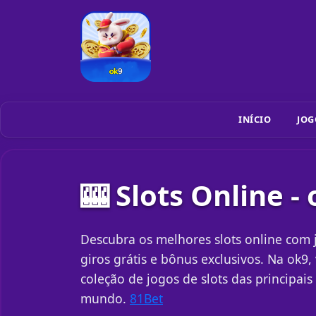
INÍCIO
JOG
🎰 Slots Online -
Descubra os melhores slots online com 
giros grátis e bônus exclusivos. Na ok9
coleção de jogos de slots das principai
mundo.
81Bet