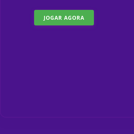
JOGAR AGORA