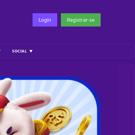
Login
Registrar-se
SOCIAL