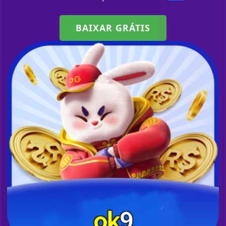
BAIXAR GRÁTIS