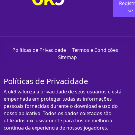
Registr
se
Políticas de Privacidade
Termos e Condições
Sitemap
Políticas de Privacidade
A ok9 valoriza a privacidade de seus usuários e está
empenhada em proteger todas as informações
pessoais fornecidas durante o download e uso do
nosso aplicativo. Todos os dados coletados são
utilizados exclusivamente para fins de melhoria
contínua da experiência de nossos jogadores.