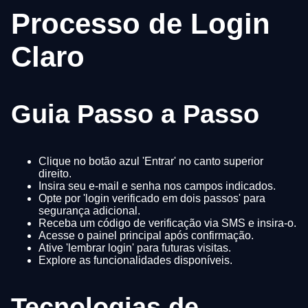
Processo de Login
Claro
Guia Passo a Passo
Clique no botão azul 'Entrar' no canto superior
direito.
Insira seu e-mail e senha nos campos indicados.
Opte por 'login verificado em dois passos' para
segurança adicional.
Receba um código de verificação via SMS e insira-o.
Acesse o painel principal após confirmação.
Ative 'lembrar login' para futuras visitas.
Explore as funcionalidades disponíveis.
Tecnologias de