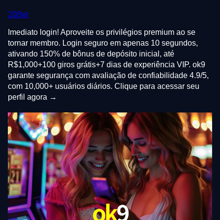
20Bet
Imediato login! Aproveite os privilégios premium ao se
tornar membro. Login seguro em apenas 10 segundos,
ativando 150% de bônus de depósito inicial, até
R$1,000+100 giros grátis+7 dias de experiência VIP. ok9
garante segurança com avaliação de confiabilidade 4.9/5,
com 10,000+ usuários diários. Clique para acessar seu
perfil agora →