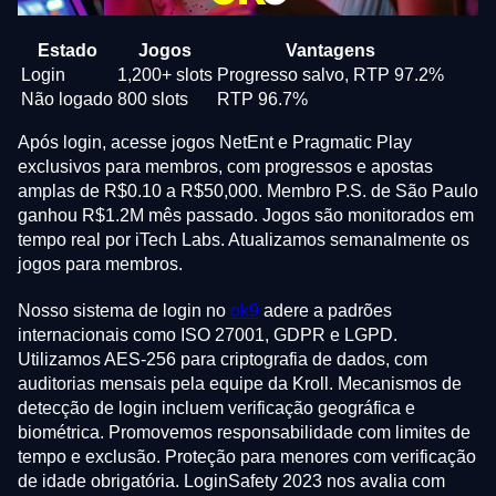
Estado
Jogos
Vantagens
Login
1,200+ slots
Progresso salvo, RTP 97.2%
Não logado
800 slots
RTP 96.7%
Após login, acesse jogos NetEnt e Pragmatic Play
exclusivos para membros, com progressos e apostas
amplas de R$0.10 a R$50,000. Membro P.S. de São Paulo
ganhou R$1.2M mês passado. Jogos são monitorados em
tempo real por iTech Labs. Atualizamos semanalmente os
jogos para membros.
Nosso sistema de login no
ok9
adere a padrões
internacionais como ISO 27001, GDPR e LGPD.
Utilizamos AES-256 para criptografia de dados, com
auditorias mensais pela equipe da Kroll. Mecanismos de
detecção de login incluem verificação geográfica e
biométrica. Promovemos responsabilidade com limites de
tempo e exclusão. Proteção para menores com verificação
de idade obrigatória. LoginSafety 2023 nos avalia com