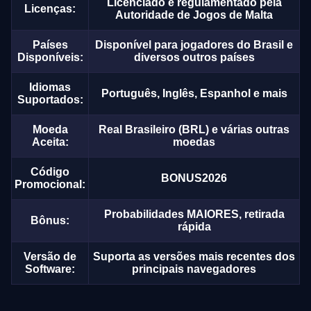
Licenciado e regulamentado pela
Licenças:
Autoridade de Jogos de Malta
Países
Disponível para jogadores do Brasil e
Disponíveis:
diversos outros países
Idiomas
Português, Inglês, Espanhol e mais
Suportados:
Moeda
Real Brasileiro (BRL) e várias outras
Aceita:
moedas
Código
BONUS2026
Promocional:
Probabilidades MAIORES, retirada
Bônus:
rápida
Versão de
Suporta as versões mais recentes dos
Software:
principais navegadores