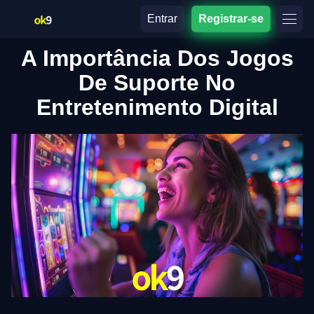
Entrar
Registrar-se
A Importância Dos Jogos
De Suporte No
Entretenimento Digital