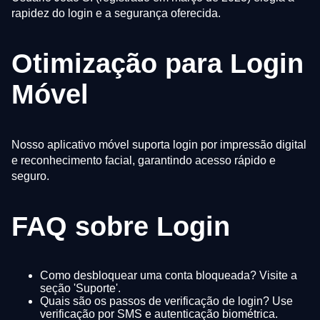
rapidez do login e a segurança oferecida.
Otimização para Login
Móvel
Nosso aplicativo móvel suporta login por impressão digital
e reconhecimento facial, garantindo acesso rápido e
seguro.
FAQ sobre Login
Como desbloquear uma conta bloqueada? Visite a
seção 'Suporte'.
Quais são os passos de verificação de login? Use
verificação por SMS e autenticação biométrica.