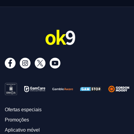
Ofertas especiais
Promoções
Aplicativo móvel