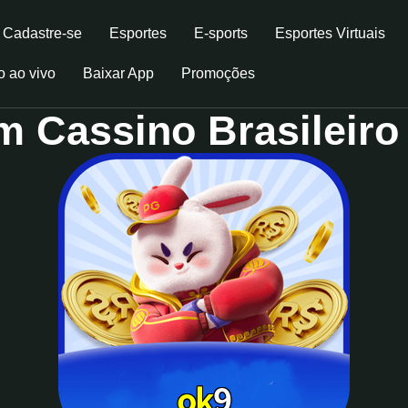
Cadastre-se
Esportes
E-sports
Esportes Virtuais
 ao vivo
Baixar App
Promoções
m Cassino Brasileiro 