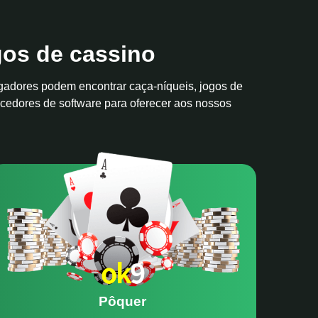
gos de cassino
gadores podem encontrar caça-níqueis, jogos de
ecedores de software para oferecer aos nossos
Pôquer