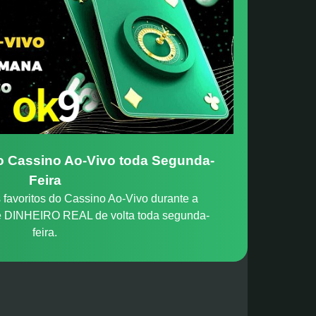
 Cassino Ao-Vivo toda Segunda-
Feira
 favoritos do Cassino Ao-Vivo durante a
 DINHEIRO REAL de volta toda segunda-
feira.