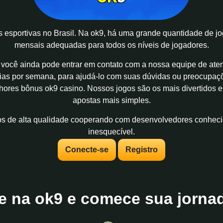
as esportivas no Brasil. Na ok9, há uma grande quantidade de 
mensais adequadas para todos os níveis de jogadores.
, você ainda pode entrar em contato com a nossa equipe de ate
 dias por semana, para ajudá-lo com suas dúvidas ou preocupaçõ
s bônus ok9 casino. Nossos jogos são os mais divertidos e 
apostas mais simples.
os de alta qualidade cooperando com desenvolvedores conheci
inesquecível.
Conecte-se
Registro
e na ok9 e comece sua jorna