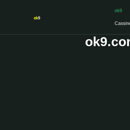
ok9
Cassino
ok9.co