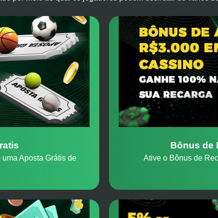
atis
Bônus de 
 uma Aposta Grátis de
Ative o Bônus de Rec